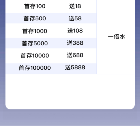
产品分类
全部分类
固德G00D事业部-精益物流仓储
佰汇事业部-精益软件+智能工厂
智辰自动化事业部-非标自动化
杰艾逖JIT事业部-精益物流设施