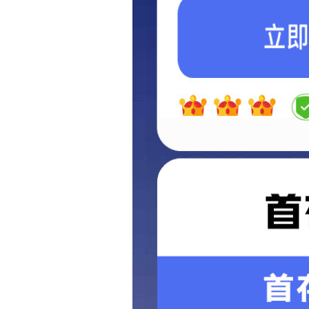
产品分类
全部分类
固德G00D事业部-精益物流仓储
佰汇事业部-精益软件+智能工厂
智辰自动化事业部-非标自动化
杰艾逖JIT事业部-精益物流设施
百思哲(BEST)事业部-企业管理咨询