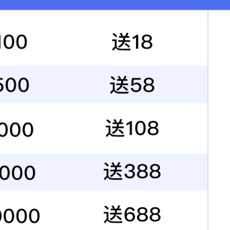
铝合金挡边流利条JIT-
钣金带挡边流利条JIT-
钣金弧面
3B
2AT
IT
钣金平面流利条JIT-2
钣金平面流利条JIT-2
铝合金平面
B
D