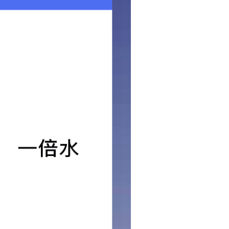
静音流利条J
钣金平面流利条JIT-2
-2A GH
C
流利条JIT-
铝合金平面流利条JIT-
3A
4A